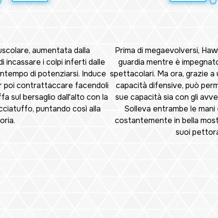
uscolare, aumentata dalla
Prima di megaevolversi, Haw
incassare i colpi inferti dalle
guardia mentre è impegnat
ontempo di potenziarsi. Induce
spettacolari. Ma ora, grazie a 
er poi contrattaccare facendoli
capacità difensive, può perm
a sul bersaglio dall'alto con la
sue capacità sia con gli avve
ciatuffo, puntando così alla
Solleva entrambe le mani 
oria.
costantemente in bella mostr
suoi pettora