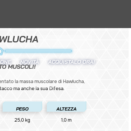
WLUCHA
IONE
NOVITÀ
ACQUISTALO ORA!
TO MUSCOLI!
entato la massa muscolare di Hawlucha,
ttacco ma anche la sua Difesa.
PESO
ALTEZZA
25,0 kg
1,0 m