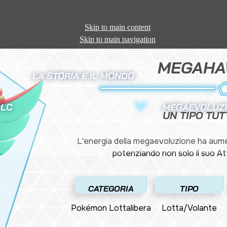
Skip to main content
Skip to main navigation
MEGAHA
LA STORIA E IL MONDO
LC
MEGAEVOLUZ
UN TIPO TUT
L'energia della megaevoluzione ha aum
potenziando non solo il suo A
CATEGORIA
TIPO
Pokémon Lottalibera
Lotta/Volante