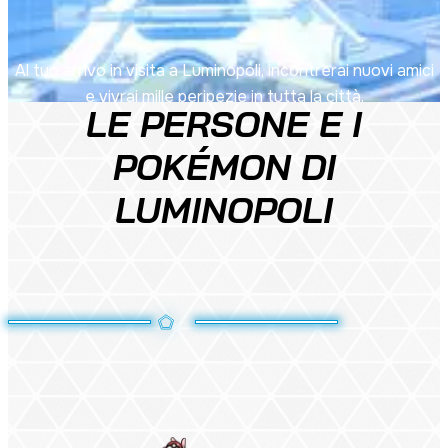
Al tuo arrivo in visita a Luminopoli, incontrerai nuovi amici
e vivrai mille peripezie in tutta la città.
LE PERSONE E I
POKÉMON DI
LUMINOPOLI