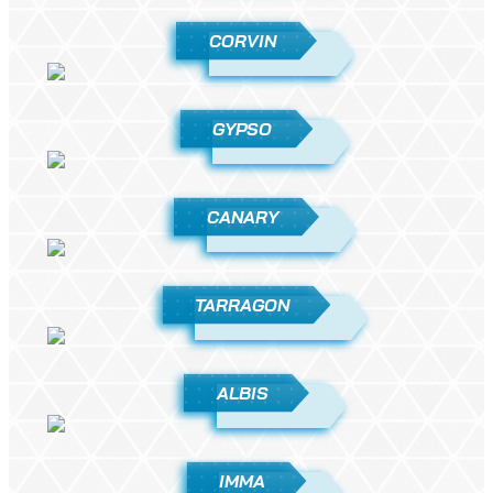
CORVIN
GYPSO
CANARY
TARRAGON
ALBIS
IMMA