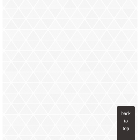
back
to
top