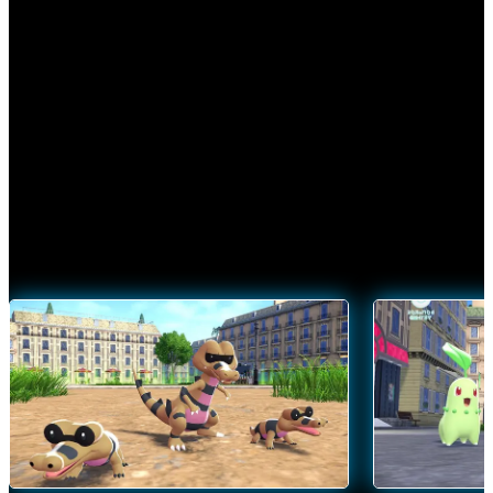
Découvrez les merveilles de la Méga-Évolution et
canalisez sa puissance dans
Légendes Pokémon : Z‑A
.
VOIR LES POKÉMON MÉGA-ÉVOLUÉS