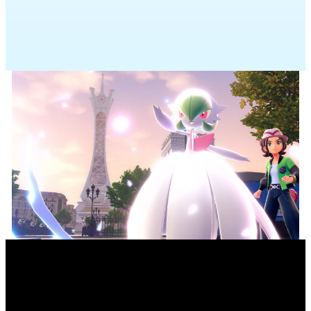
envoyer vers
Pokémon Champions
des Pokémon que
Dimension. Jet
vous avez rencontrés dans
Légendes Pokémon : Z-A
.
LA MÉGA-ÉVOLUTION
SE DÉCHAÎNE !