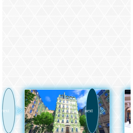
L’intrigue se déroule à Illumis, où un plan de
réaménagement urbain a été mis en œuvre pour faire de
cette ville un lieu appartenant autant aux êtres humains
qu’aux Pokémon.
VOIR LA CARTE
next
next