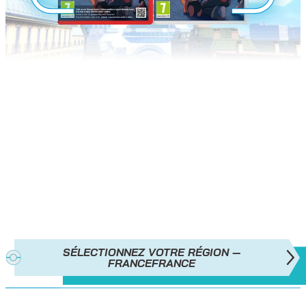
LÉGENDES POKÉMON : Z‑A
EST
MAINTENANT DISPONIBLE !
SÉLECTIONNEZ VOTRE RÉGION —
FRANCE
FRANCE