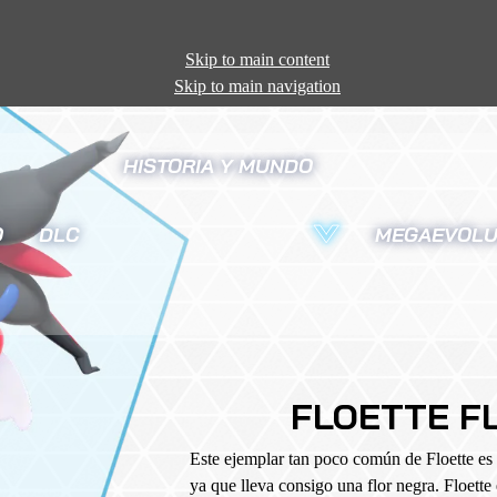
Skip to main content
Skip to main navigation
HISTORIA Y MUNDO
O
DLC
MEGAEVOLU
FLOETTE F
Este ejemplar tan poco común de Floette es 
ya que lleva consigo una flor negra. Floett