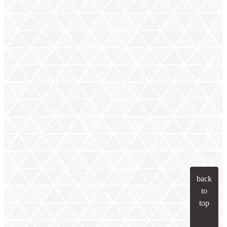
back
to
top