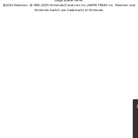
juego puede variar.
©2025 Pokémon. © 1995-2025 Nintendo/Creatures Inc./GAME FREAK inc. Pokémon and
Nintendo Switch are trademarks of Nintendo.