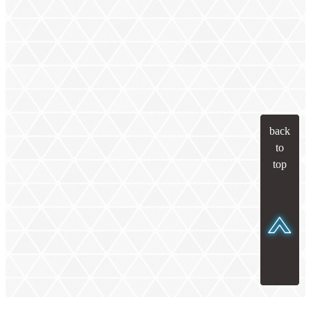
back
to
top