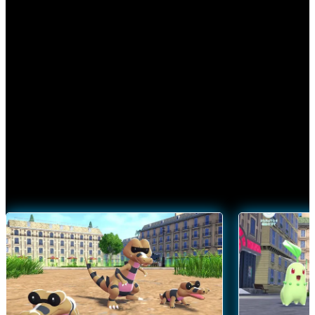
MEGA-ENTWICKLUNG
Entdecke in
Pokémon-Legenden: Z‑A
die Wunder der
Mega-Entwicklung – und mach dir im Kampf ihre Kräfte
zunutze.
MEGA-ENTWICKELTE POKÉMON ANSEHEN