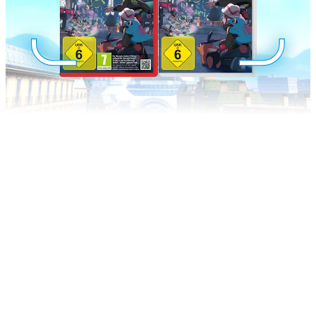
POKÉMON-LEGENDEN: Z‑A
IST
JETZT VERFÜGBAR!