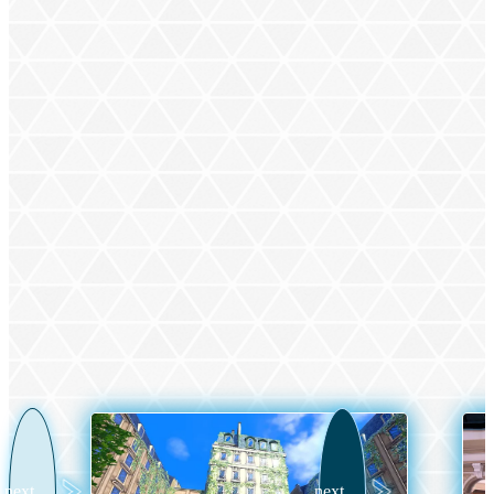
Die Geschichte spielt in Illumina City, wo ein
Stadtentwicklungsplan umgesetzt wird. Die Stadt soll so
zu einem Ort werden, der sowohl Menschen als auch
Pokémon ein Zuhause bietet.
KARTE ANSEHEN
next
next