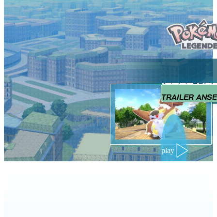
JETZT VE
TRAILER ANS
play
NEU